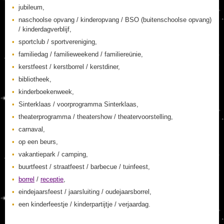
jubileum,
naschoolse opvang / kinderopvang / BSO (buitenschoolse opvang)
/ kinderdagverblijf,
sportclub / sportvereniging,
familiedag / familieweekend / familiereünie,
kerstfeest / kerstborrel / kerstdiner,
bibliotheek,
kinderboekenweek,
Sinterklaas / voorprogramma Sinterklaas,
theaterprogramma / theatershow / theatervoorstelling,
carnaval,
op een beurs,
vakantiepark / camping,
buurtfeest / straatfeest / barbecue / tuinfeest,
borrel
/
receptie
,
eindejaarsfeest / jaarsluiting / oudejaarsborrel,
een kinderfeestje / kinderpartijtje / verjaardag.