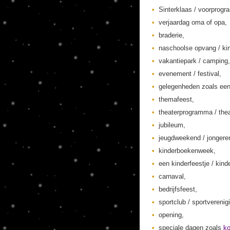
Sinterklaas / voorprogr
verjaardag oma of opa,
braderie,
naschoolse opvang / kin
vakantiepark / camping,
evenement / festival,
gelegenheden zoals een
themafeest,
theaterprogramma / thea
jubileum,
jeugdweekend / jonger
kinderboekenweek,
een kinderfeestje / kinde
carnaval,
bedrijfsfeest,
sportclub / sportverenig
opening,
speciale dagen zoals
k