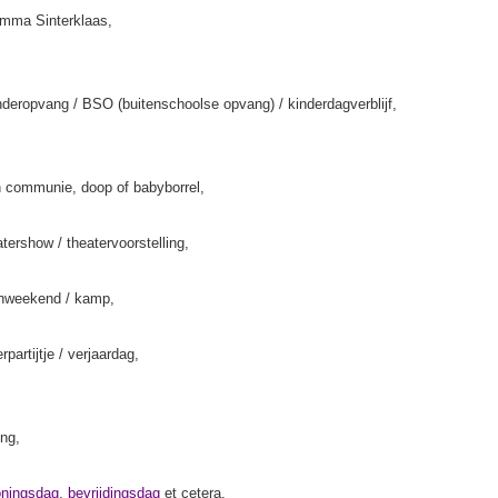
amma Sinterklaas,
deropvang / BSO (buitenschoolse opvang) / kinderdagverblijf,
 communie, doop of babyborrel,
tershow / theatervoorstelling,
enweekend / kamp,
rpartijtje / verjaardag,
ing,
oningsdag
,
bevrijdingsdag
et cetera,