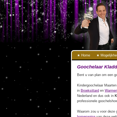
Home
Mogelijkh
Goochelaar Klad
Bent u van plan om een go
Kindergoochelaar Maarten 
in
Broeksittard
en
Warmen
Nederland en dus ook in
K
professionele goochelshow
Waarom zou u voor deze g
homepagina
van deze webs