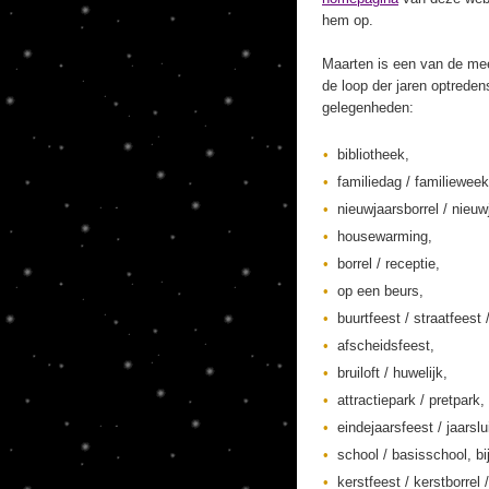
hem op.
Maarten is een van de mee
de loop der jaren optreden
gelegenheden:
bibliotheek,
familiedag / familieweek
nieuwjaarsborrel / nieuw
housewarming,
borrel / receptie,
op een beurs,
buurtfeest / straatfeest 
afscheidsfeest,
bruiloft / huwelijk,
attractiepark / pretpark,
eindejaarsfeest / jaarslu
school / basisschool, bi
kerstfeest / kerstborrel /