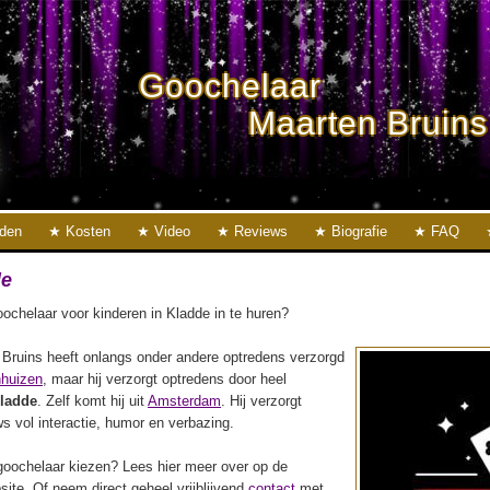
Goochelaar
Maarten Bruins
eden
Kosten
Video
Reviews
Biografie
FAQ
de
ochelaar voor kinderen in Kladde in te huren?
Bruins heeft onlangs onder andere optredens verzorgd
huizen
, maar hij verzorgt optredens door heel
ladde
. Zelf komt hij uit
Amsterdam
. Hij verzorgt
s vol interactie, humor en verbazing.
oochelaar kiezen? Lees hier meer over op de
ite. Of neem direct geheel vrijblijvend
contact
met