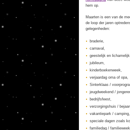
hem op.
Maarten is een van de mee
de loop der jaren optreden
gelegenheden:
braderie,
carnaval,
geestelijk en lichamelij
jubileum,
kinderboekenweek,
verjaardag oma of opa,
Sinterklaas / voorprogr
jeugdweekend / jonger
bedrijfsfeest,
verzorgingshuis / bejaa
vakantiepark / camping,
speciale dagen zoals ko
familiedag / familieweek