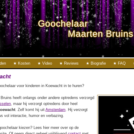
Goochelaar
Maarten Bruins
eden
Kosten
Video
Reviews
Biografie
FAQ
acht
ochelaar voor kinderen in Koewacht in te huren?
Bruins heeft onlangs onder andere optredens verzorgd
sselen
, maar hij verzorgt optredens door heel
oewacht
. Zelf komt hij uit
Amsterdam
. Hij verzorgt
s vol interactie, humor en verbazing.
oochelaar kiezen? Lees hier meer over op de
ite. Of neem direct geheel vrijblijvend
contact
met