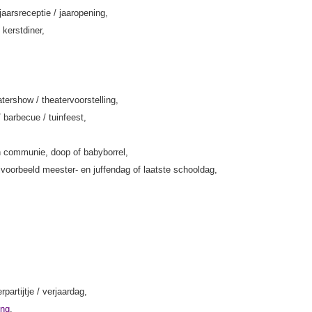
jaarsreceptie / jaaropening,
 kerstdiner,
tershow / theatervoorstelling,
/ barbecue / tuinfeest,
 communie, doop of babyborrel,
jvoorbeeld meester- en juffendag of laatste schooldag,
rpartijtje / verjaardag,
ing
,