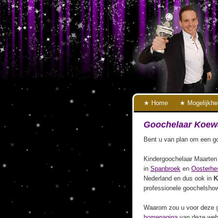
Home
Mogelijkh
Goochelaar Koew
Bent u van plan om een go
Kindergoochelaar Maarten 
in
Spanbroek
en
Oosterhe
Nederland en dus ook in
K
professionele goochelshow
Waarom zou u voor deze g
homepagina
van deze webs