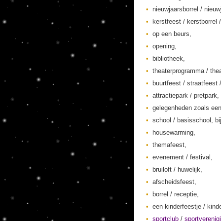
nieuwjaarsborrel / nieuw
kerstfeest / kerstborrel /
op een beurs,
opening,
bibliotheek,
theaterprogramma / thea
buurtfeest / straatfeest 
attractiepark / pretpark,
gelegenheden zoals een
school / basisschool, bi
housewarming,
themafeest,
evenement / festival,
bruiloft / huwelijk,
afscheidsfeest,
borrel / receptie,
een kinderfeestje / kinde
sportclub
/
sportverenig