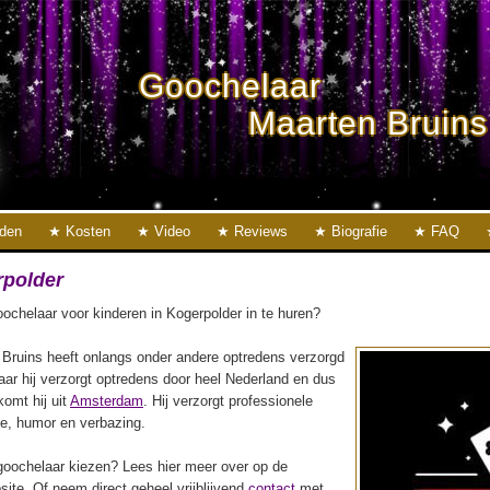
Goochelaar
Maarten Bruins
eden
Kosten
Video
Reviews
Biografie
FAQ
rpolder
ochelaar voor kinderen in Kogerpolder in te huren?
Bruins heeft onlangs onder andere optredens verzorgd
aar hij verzorgt optredens door heel Nederland en dus
 komt hij uit
Amsterdam
. Hij verzorgt professionele
ie, humor en verbazing.
oochelaar kiezen? Lees hier meer over op de
ite. Of neem direct geheel vrijblijvend
contact
met