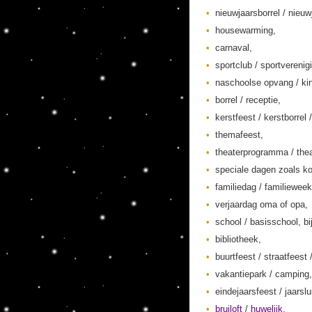
nieuwjaarsborrel / nieuw
housewarming,
carnaval,
sportclub / sportverenig
naschoolse opvang / kin
borrel / receptie,
kerstfeest / kerstborrel /
themafeest,
theaterprogramma / thea
speciale dagen zoals ko
familiedag / familieweek
verjaardag oma of opa,
school / basisschool, bi
bibliotheek,
buurtfeest / straatfeest 
vakantiepark / camping,
eindejaarsfeest / jaarslu
bruiloft
/
huwelijk
,