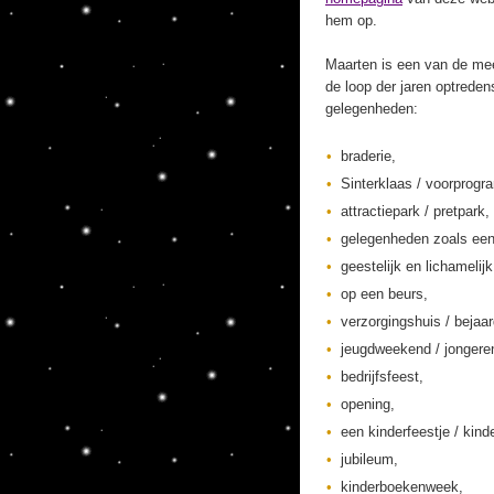
hem op.
Maarten is een van de mee
de loop der jaren optreden
gelegenheden:
braderie,
Sinterklaas / voorprogr
attractiepark / pretpark,
gelegenheden zoals een
geestelijk en lichamelij
op een beurs,
verzorgingshuis / bejaa
jeugdweekend / jonger
bedrijfsfeest,
opening,
een kinderfeestje / kinde
jubileum,
kinderboekenweek,