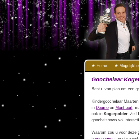
Home
Mogelijkh
Goochelaar Koge
Bent u van plan om een go
Kindergoochelaar Maarten 
in
Deurne
en
Montfoort
, m
ook in
Kogerpolder
. Zelf
goochelshows vol interact
Waarom zou u voor deze g
homepagina
van deze webs