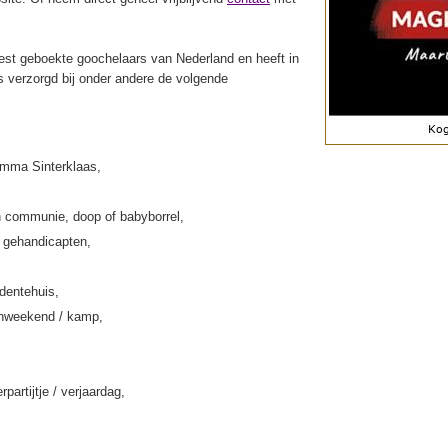
st geboekte goochelaars van Nederland en heeft in
s verzorgd bij onder andere de volgende
amma Sinterklaas,
 communie, doop of babyborrel,
k gehandicapten,
rdentehuis,
enweekend / kamp,
rpartijtje / verjaardag,