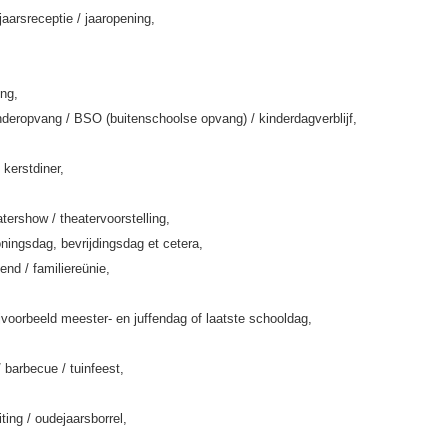
jaarsreceptie / jaaropening,
ing,
deropvang / BSO (buitenschoolse opvang) / kinderdagverblijf,
 kerstdiner,
tershow / theatervoorstelling,
ningsdag, bevrijdingsdag et cetera,
end / familiereünie,
jvoorbeeld meester- en juffendag of laatste schooldag,
/ barbecue / tuinfeest,
iting / oudejaarsborrel,