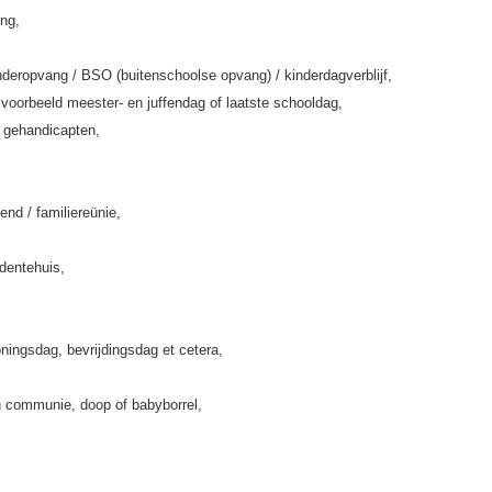
ing,
deropvang / BSO (buitenschoolse opvang) / kinderdagverblijf,
jvoorbeeld meester- en juffendag of laatste schooldag,
k gehandicapten,
end / familiereünie,
rdentehuis,
ningsdag, bevrijdingsdag et cetera,
 communie, doop of babyborrel,