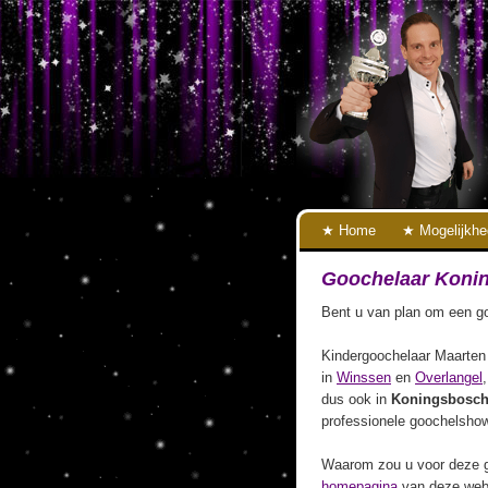
Home
Mogelijkh
Goochelaar Koni
Bent u van plan om een go
Kindergoochelaar Maarten 
in
Winssen
en
Overlangel
dus ook in
Koningsbosc
professionele goochelshow
Waarom zou u voor deze g
homepagina
van deze webs