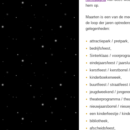
hem op.
Maarten is een van de mee
de loop der jaren optreden
gelegenheden:
attractiepark / pretpark,
bedrijfsfeest,
Sinterklaas / voorprogr
eindejaarsfeest / jaarslu
kerstfeest / kerstborrel /
kinderboekenweek,
buurtfeest / straatfeest 
jeugdweekend / jonger
theaterprogramma / thea
nieuwjaarsborrel / nieuw
een kinderfeestje / kinde
bibliotheek,
afscheidsfeest,