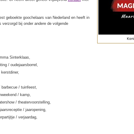
st geboekte goochelaars van Nederland en heeft in
s verzorgd bij onder andere de volgende
amma Sinterklaas,
iting / oudejaarsborrel,
 kerstdiner,
/ barbecue / tuinfeest,
enweekend / kamp,
tershow / theatervoorstelling,
jaarsreceptie / jaaropening,
rpartijtje / verjaardag,