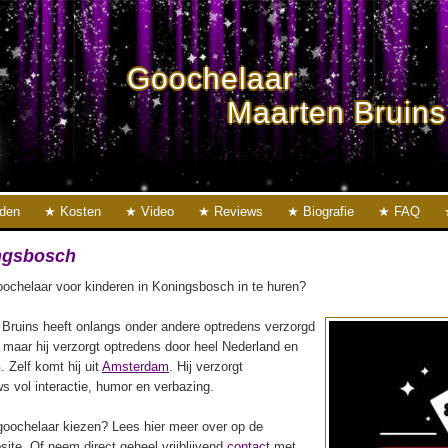
Goochelaar
Maarten Bruins
eden
Kosten
Video
Reviews
Biografie
FAQ
ngsbosch
ochelaar voor kinderen in Koningsbosch in te huren?
Bruins heeft onlangs onder andere optredens verzorgd
, maar hij verzorgt optredens door heel Nederland en
h
. Zelf komt hij uit
Amsterdam
. Hij verzorgt
s vol interactie, humor en verbazing.
oochelaar kiezen? Lees hier meer over op de
ite. Of neem direct geheel vrijblijvend
contact
met