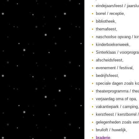
eindejaarsfeest / jaarslu
borrel / receptie,
bibliotheek,
themafeest,
naschoolse opvang / kin
kinderboekenweek,
Sinterklaas / voorprogr
afscheidsfeest,
evenement / festival,
bedrijfsfeest,
speciale dagen zoals ko
theaterprogramma / thea
verjaardag oma of opa,
vakantiepark / camping,
kerstfeest / kerstborrel /
gelegenheden zoals een
bruiloft / huwelijk,
braderie
,