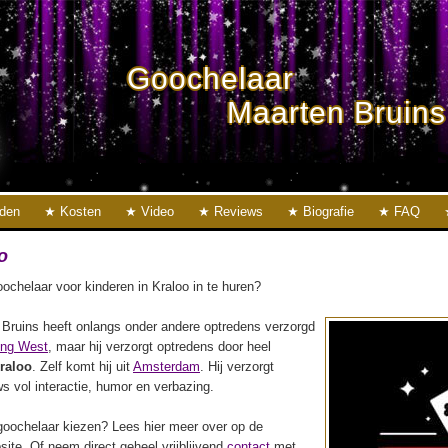
Goochelaar
Maarten Bruins
eden
Kosten
Video
Reviews
Biografie
FAQ
o
ochelaar voor kinderen in Kraloo in te huren?
Bruins heeft onlangs onder andere optredens verzorgd
ing West
, maar hij verzorgt optredens door heel
raloo
. Zelf komt hij uit
Amsterdam
. Hij verzorgt
s vol interactie, humor en verbazing.
oochelaar kiezen? Lees hier meer over op de
ite. Of neem direct geheel vrijblijvend
contact
met