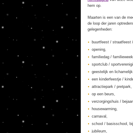
hem op.
Maarten is een van de mee
de loop der jaren optreden
gelegenheden:
buurtfeest / straatfeest 
opening,
familiedag / familieweek
sportclub / sportverenig
geestelijk en lichamelij
een kinderfeestje / kinde
attractiepark / pretpark,
op een beurs,
verzorgingshuis / bejaa
housewarming,
carnaval,
school / basisschool, bi
jubileum,