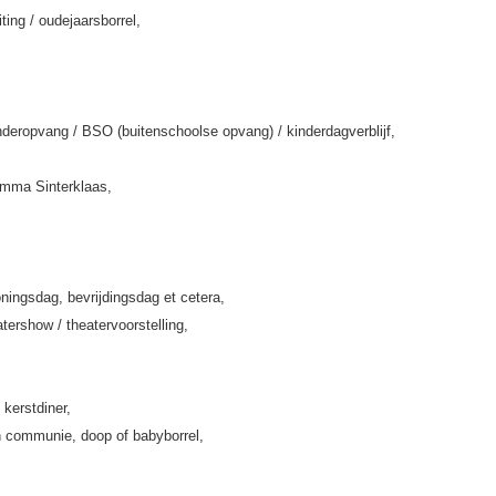
iting / oudejaarsborrel,
deropvang / BSO (buitenschoolse opvang) / kinderdagverblijf,
amma Sinterklaas,
ningsdag, bevrijdingsdag et cetera,
tershow / theatervoorstelling,
 kerstdiner,
 communie, doop of babyborrel,