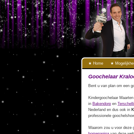
Home
Mogelijkh
Goochelaar Kralo
Bent u van plan om een go
Kindergoochelaar Maarten 
in
Bakendorp
en
Terschell
Nederland en dus ook in
K
professionele goochelshow
Waarom zou u voor deze g
homepagina
van deze webs