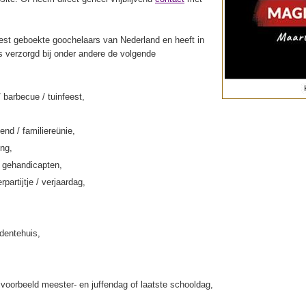
st geboekte goochelaars van Nederland en heeft in
s verzorgd bij onder andere de volgende
/ barbecue / tuinfeest,
end / familiereünie,
ing,
k gehandicapten,
rpartijtje / verjaardag,
rdentehuis,
jvoorbeeld meester- en juffendag of laatste schooldag,