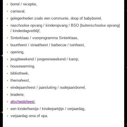
borrel / receptie,
carnaval,
gelegenheden zoals een communie, doop of babyborrel,
naschoolse opvang / kinderopvang / BSO (buitenschoolse opvang)
/ kinderdagverblijf,
Sinterklaas / voorprogramma Sinterklaas,
buurtfeest / straatfeest / barbecue / tuinfeest,
opening,
jeugdweekend / jongerenweekend / kamp,
housewarming,
bibliotheek,
themafeest,
eindejaarsfeest / jaarsluiting / oudejaarsborrel,
braderie,
afscheidsfeest
,
een kinderfeestje / kinderpartijtje / verjaardag,
verjaardag oma of opa.