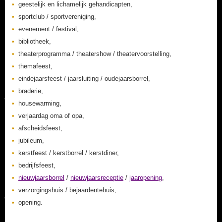
geestelijk en lichamelijk gehandicapten,
sportclub / sportvereniging,
evenement / festival,
bibliotheek,
theaterprogramma / theatershow / theatervoorstelling,
themafeest,
eindejaarsfeest / jaarsluiting / oudejaarsborrel,
braderie,
housewarming,
verjaardag oma of opa,
afscheidsfeest,
jubileum,
kerstfeest / kerstborrel / kerstdiner,
bedrijfsfeest,
nieuwjaarsborrel
/
nieuwjaarsreceptie
/
jaaropening
,
verzorgingshuis / bejaardentehuis,
opening.