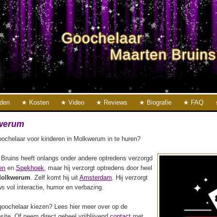
Goochelaar
Maarten Bruins
eden
Kosten
Video
Reviews
Biografie
FAQ
werum
ochelaar voor kinderen in Molkwerum in te huren?
Bruins heeft onlangs onder andere optredens verzorgd
en
en
Spekhoek
, maar hij verzorgt optredens door heel
olkwerum
. Zelf komt hij uit
Amsterdam
. Hij verzorgt
s vol interactie, humor en verbazing.
oochelaar kiezen? Lees hier meer over op de
ite. Of neem direct geheel vrijblijvend
contact
met