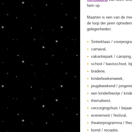
hem op.
Maarten is een van de mee
de loop der jaren optreden
gelegenheden:
Sinterklaas / voorprogr
carnaval,
vakantiepark / camping,
school / basisschool, bi
braderie,
kinderboekenweek,
jeugdweekend / jonger
een kinderfeestje / kinde
themafeest,
verzorgingshuis / bejaa
evenement / festival,
theaterprogramma / thea
borrel / receptie,