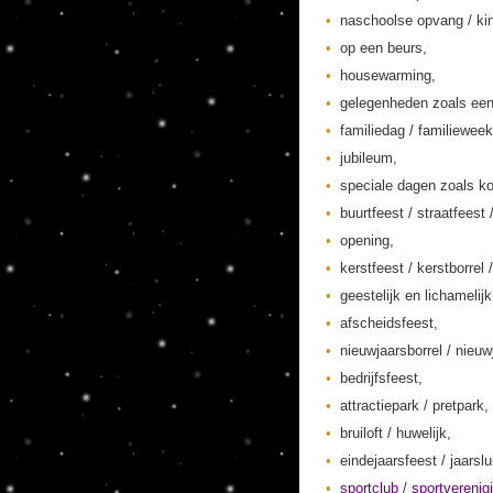
naschoolse opvang / kin
op een beurs,
housewarming,
gelegenheden zoals een
familiedag / familieweek
jubileum,
speciale dagen zoals ko
buurtfeest / straatfeest 
opening,
kerstfeest / kerstborrel /
geestelijk en lichamelij
afscheidsfeest,
nieuwjaarsborrel / nieuw
bedrijfsfeest,
attractiepark / pretpark,
bruiloft / huwelijk,
eindejaarsfeest / jaarslu
sportclub
/
sportverenig