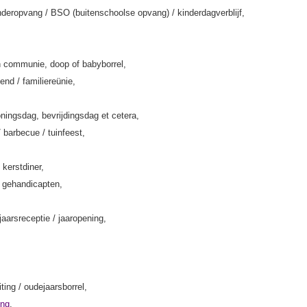
deropvang / BSO (buitenschoolse opvang) / kinderdagverblijf,
 communie, doop of babyborrel,
end / familiereünie,
ningsdag, bevrijdingsdag et cetera,
/ barbecue / tuinfeest,
 kerstdiner,
k gehandicapten,
jaarsreceptie / jaaropening,
iting / oudejaarsborrel,
ing
,