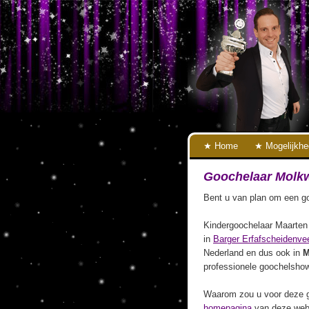
Home
Mogelijkh
Goochelaar Molk
Bent u van plan om een go
Kindergoochelaar Maarten 
in
Barger Erfafscheidenve
Nederland en dus ook in
M
professionele goochelshow
Waarom zou u voor deze g
homepagina
van deze webs