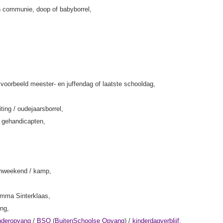
 communie, doop of babyborrel,
jvoorbeeld meester- en juffendag of laatste schooldag,
iting / oudejaarsborrel,
k gehandicapten,
enweekend / kamp,
amma Sinterklaas,
ing,
nderopvang
/
BSO
(
BuitenSchoolse Opvang
) /
kinderdagverblijf
,