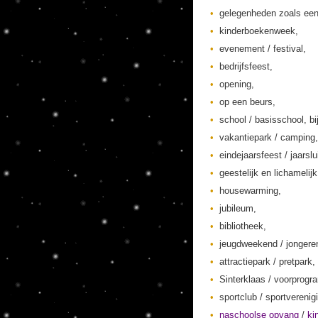
gelegenheden zoals een
kinderboekenweek,
evenement / festival,
bedrijfsfeest,
opening,
op een beurs,
school / basisschool, bi
vakantiepark / camping,
eindejaarsfeest / jaarslu
geestelijk en lichamelij
housewarming,
jubileum,
bibliotheek,
jeugdweekend / jonger
attractiepark / pretpark,
Sinterklaas / voorprogr
sportclub / sportverenig
naschoolse opvang
/
ki