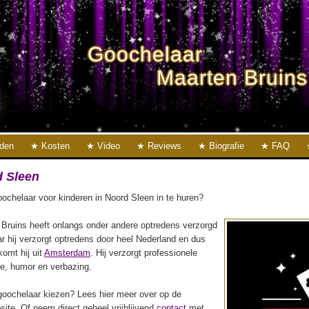
Goochelaar
Maarten Bruins
eden
Kosten
Video
Reviews
Biografie
FAQ
 Sleen
ochelaar voor kinderen in Noord Sleen in te huren?
Bruins heeft onlangs onder andere optredens verzorgd
r hij verzorgt optredens door heel Nederland en dus
 komt hij uit
Amsterdam
. Hij verzorgt professionele
ie, humor en verbazing.
oochelaar kiezen? Lees hier meer over op de
ite. Of neem direct geheel vrijblijvend
contact
met