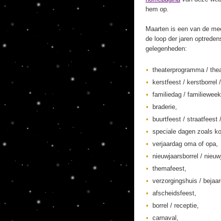
hem op.
Maarten is een van de mee
de loop der jaren optreden
gelegenheden:
theaterprogramma / thea
kerstfeest / kerstborrel /
familiedag / familieweek
braderie,
buurtfeest / straatfeest 
speciale dagen zoals ko
verjaardag oma of opa,
nieuwjaarsborrel / nieuw
themafeest,
verzorgingshuis / bejaa
afscheidsfeest,
borrel / receptie,
carnaval,