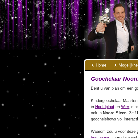
Home
Mogelijkh
Goochelaar Noord
Bent u van plan om een go
Kindergoochelaar Maarten 
in
Hoofdplaat
en
Wier
, maa
ook in
Noord Sleen
. Zelf
goochelshows vol interact
Waarom zou u voor deze g
homepagina
van deze webs