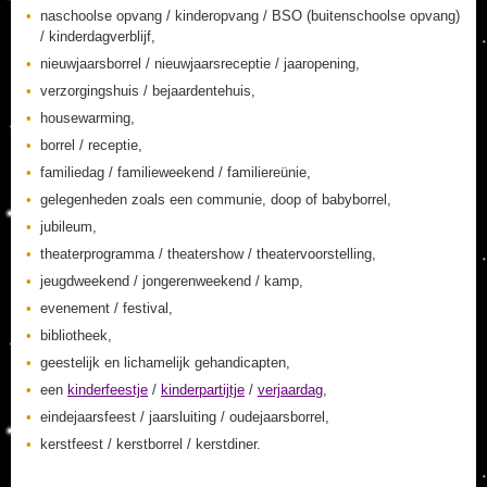
naschoolse opvang / kinderopvang / BSO (buitenschoolse opvang)
/ kinderdagverblijf,
nieuwjaarsborrel / nieuwjaarsreceptie / jaaropening,
verzorgingshuis / bejaardentehuis,
housewarming,
borrel / receptie,
familiedag / familieweekend / familiereünie,
gelegenheden zoals een communie, doop of babyborrel,
jubileum,
theaterprogramma / theatershow / theatervoorstelling,
jeugdweekend / jongerenweekend / kamp,
evenement / festival,
bibliotheek,
geestelijk en lichamelijk gehandicapten,
een
kinderfeestje
/
kinderpartijtje
/
verjaardag
,
eindejaarsfeest / jaarsluiting / oudejaarsborrel,
kerstfeest / kerstborrel / kerstdiner.