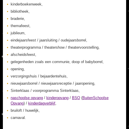
kinderboekenweek,
bibliotheek,
braderie,
themafeest,
jubileum,
eindejaarsfeest / jaarsluiting / oudejaarsborrel,
theaterprogramma / theatershow / theatervoorstelling,
afscheidsfeest,
gelegenheden zoals een communie, doop of babyborrel,
opening,
verzorgingshuis / bejaardentehuis,
nieuwjaarsborrel / nieuwjaarsreceptie / jaaropening,
Sinterklaas / voorprogramma Sinterklaas,
naschoolse opvang
/
kinderopvang
/
BSO
(
BuitenSchoolse
Opvang
) /
kinderdagverblijf
,
bruiloft / huwelijk,
carnaval.