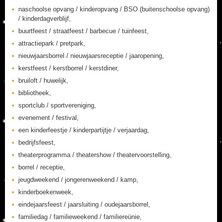
naschoolse opvang / kinderopvang / BSO (buitenschoolse opvang)
/ kinderdagverblijf,
buurtfeest / straatfeest / barbecue / tuinfeest,
attractiepark / pretpark,
nieuwjaarsborrel / nieuwjaarsreceptie / jaaropening,
kerstfeest / kerstborrel / kerstdiner,
bruiloft / huwelijk,
bibliotheek,
sportclub / sportvereniging,
evenement / festival,
een kinderfeestje / kinderpartijtje / verjaardag,
bedrijfsfeest,
theaterprogramma / theatershow / theatervoorstelling,
borrel / receptie,
jeugdweekend / jongerenweekend / kamp,
kinderboekenweek,
eindejaarsfeest / jaarsluiting / oudejaarsborrel,
familiedag / familieweekend / familiereünie,