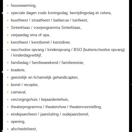
housewarming,
speciale dagen zoals koningsdag, bevrijdingsdag et cetera,
buurtfeest / straatfeest / barbecue / tuinfeest,
Sinterklaas / voorprogramma Sinterklaas,
verjaardag oma of opa,
kerstfeest / kerstborrel / kerstdiner,
naschoolse opvang / kinderopvang / BSO (buitenschoolse opvang)
/ kinderdagverblijf,
familiedag / familieweekend / familiereünie,
braderie,
geestelijk en lichamelijk gehandicapten,
borrel / receptie,
carnaval,
verzorgingshuis / bejaardentehuis,
theaterprogramma / theatershow / theatervoorstelling,
eindejaarsfeest / jaarsluiting / oudejaarsborrel,
opening,
afscheidsfeest,