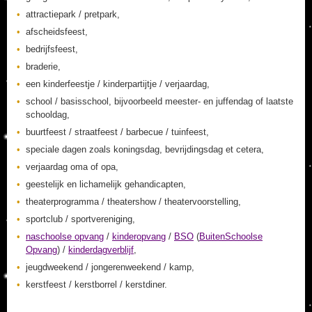
attractiepark / pretpark,
afscheidsfeest,
bedrijfsfeest,
braderie,
een kinderfeestje / kinderpartijtje / verjaardag,
school / basisschool, bijvoorbeeld meester- en juffendag of laatste
schooldag,
buurtfeest / straatfeest / barbecue / tuinfeest,
speciale dagen zoals koningsdag, bevrijdingsdag et cetera,
verjaardag oma of opa,
geestelijk en lichamelijk gehandicapten,
theaterprogramma / theatershow / theatervoorstelling,
sportclub / sportvereniging,
naschoolse opvang
/
kinderopvang
/
BSO
(
BuitenSchoolse
Opvang
) /
kinderdagverblijf
,
jeugdweekend / jongerenweekend / kamp,
kerstfeest / kerstborrel / kerstdiner.