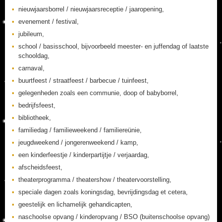
nieuwjaarsborrel / nieuwjaarsreceptie / jaaropening,
evenement / festival,
jubileum,
school / basisschool, bijvoorbeeld meester- en juffendag of laatste
schooldag,
carnaval,
buurtfeest / straatfeest / barbecue / tuinfeest,
gelegenheden zoals een communie, doop of babyborrel,
bedrijfsfeest,
bibliotheek,
familiedag / familieweekend / familiereünie,
jeugdweekend / jongerenweekend / kamp,
een kinderfeestje / kinderpartijtje / verjaardag,
afscheidsfeest,
theaterprogramma / theatershow / theatervoorstelling,
speciale dagen zoals koningsdag, bevrijdingsdag et cetera,
geestelijk en lichamelijk gehandicapten,
naschoolse opvang / kinderopvang / BSO (buitenschoolse opvang)