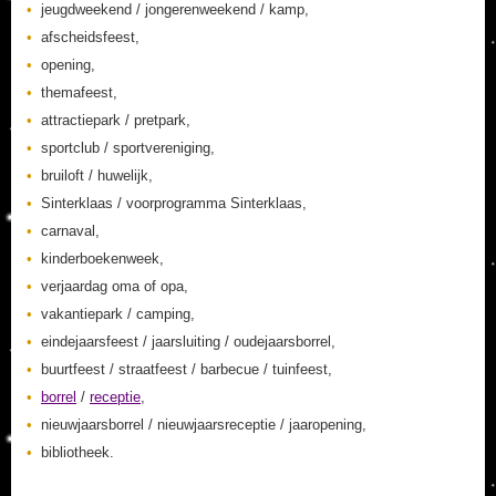
jeugdweekend / jongerenweekend / kamp,
afscheidsfeest,
opening,
themafeest,
attractiepark / pretpark,
sportclub / sportvereniging,
bruiloft / huwelijk,
Sinterklaas / voorprogramma Sinterklaas,
carnaval,
kinderboekenweek,
verjaardag oma of opa,
vakantiepark / camping,
eindejaarsfeest / jaarsluiting / oudejaarsborrel,
buurtfeest / straatfeest / barbecue / tuinfeest,
borrel
/
receptie
,
nieuwjaarsborrel / nieuwjaarsreceptie / jaaropening,
bibliotheek.