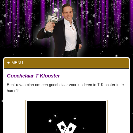
MENU
Goochelaar T Klooster
Bent u van plan om een goochelaar voor kinderen in T Klooster in te
huren?