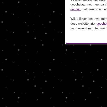
goochelaar met meer dan 
contact
met hem op en info
Wilt u liever eerst wat m
deze website, zie:
goochel
zou kiezen om in te huren