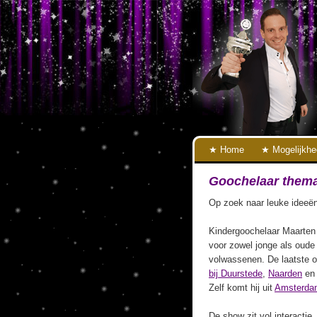
Home
Mogelijkh
Goochelaar thema
Op zoek naar leuke ideeën
Kindergoochelaar Maarten 
voor zowel jonge als oude
volwassenen. De laatste o
bij Duurstede
,
Naarden
e
Zelf komt hij uit
Amsterda
De show zit vol interactie