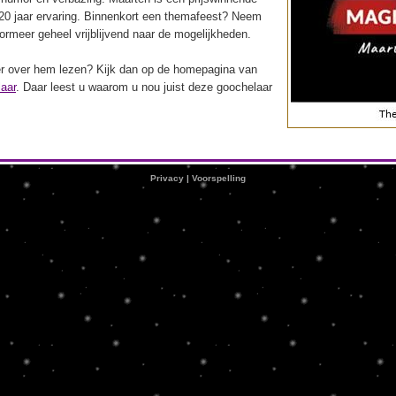
20 jaar ervaring. Binnenkort een themafeest? Neem
rmeer geheel vrijblijvend naar de mogelijkheden.
eer over hem lezen? Kijk dan op de homepagina van
aar
. Daar leest u waarom u nou juist deze goochelaar
.
Privacy
|
Voorspelling