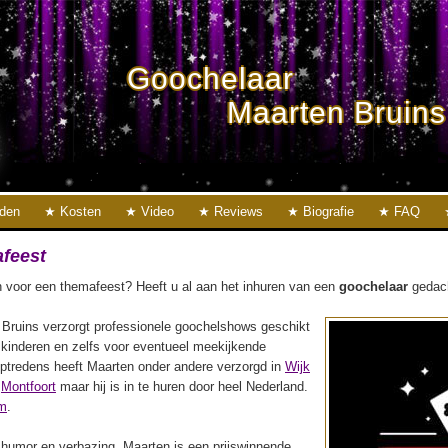
Goochelaar
Maarten Bruins
eden
Kosten
Video
Reviews
Biografie
FAQ
feest
 voor een themafeest? Heeft u al aan het inhuren van een
goochelaar
gedac
Bruins verzorgt professionele goochelshows geschikt
 kinderen en zelfs voor eventueel meekijkende
ptredens heeft Maarten onder andere verzorgd in
Wijk
n
Montfoort
maar hij is in te huren door heel Nederland.
m
.
, humor en verbazing. Maarten is een prijswinnende