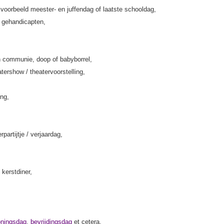
jvoorbeeld meester- en juffendag of laatste schooldag,
k gehandicapten,
 communie, doop of babyborrel,
tershow / theatervoorstelling,
ing,
rpartijtje / verjaardag,
 kerstdiner,
oningsdag
,
bevrijdingsdag
et cetera,