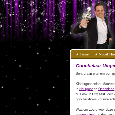
Home
Mogelijkh
Goochelaar Uitge
Bent u van plan om een go
Kindergoochelaar Maarten 
in
Houtgoor
en
Ossenisse
dus ook in
Uitgeest
. Zelf 
goochelshows vol interact
Waarom zou u voor deze g
homepagina
van deze webs