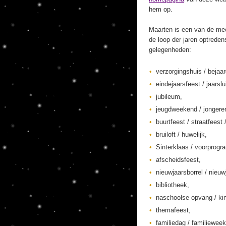
hem op.
Maarten is een van de mee
de loop der jaren optreden
gelegenheden:
verzorgingshuis / bejaa
eindejaarsfeest / jaarslu
jubileum,
jeugdweekend / jonger
buurtfeest / straatfeest 
bruiloft / huwelijk,
Sinterklaas / voorprogr
afscheidsfeest,
nieuwjaarsborrel / nieuw
bibliotheek,
naschoolse opvang / kin
themafeest,
familiedag / familieweek