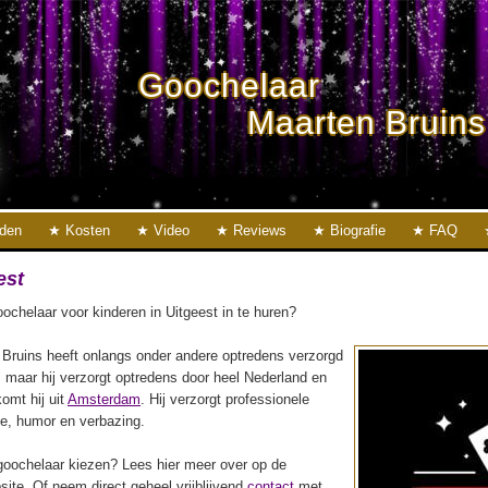
Goochelaar
Maarten Bruins
eden
Kosten
Video
Reviews
Biografie
FAQ
est
ochelaar voor kinderen in Uitgeest in te huren?
Bruins heeft onlangs onder andere optredens verzorgd
, maar hij verzorgt optredens door heel Nederland en
komt hij uit
Amsterdam
. Hij verzorgt professionele
ie, humor en verbazing.
oochelaar kiezen? Lees hier meer over op de
ite. Of neem direct geheel vrijblijvend
contact
met