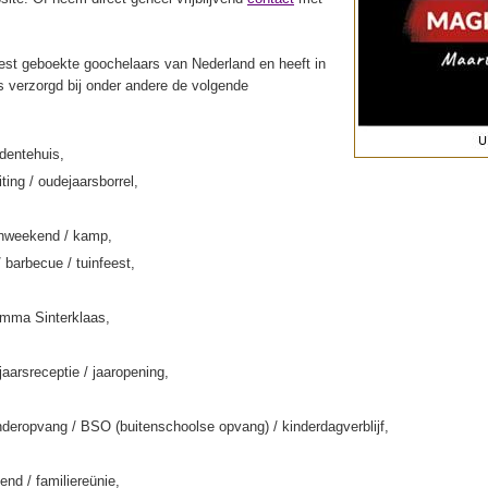
st geboekte goochelaars van Nederland en heeft in
s verzorgd bij onder andere de volgende
rdentehuis,
iting / oudejaarsborrel,
enweekend / kamp,
/ barbecue / tuinfeest,
amma Sinterklaas,
jaarsreceptie / jaaropening,
deropvang / BSO (buitenschoolse opvang) / kinderdagverblijf,
end / familiereünie,