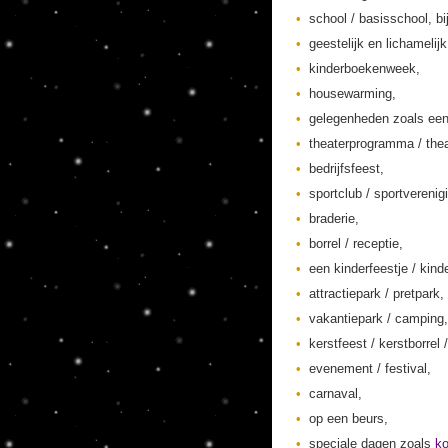
school / basisschool, bi
geestelijk en lichamelij
kinderboekenweek,
housewarming,
gelegenheden zoals een
theaterprogramma / thea
bedrijfsfeest,
sportclub / sportverenig
braderie,
borrel / receptie,
een kinderfeestje / kinde
attractiepark / pretpark,
vakantiepark / camping,
kerstfeest / kerstborrel /
evenement / festival,
carnaval,
op een beurs,
speciale dagen zoals
k