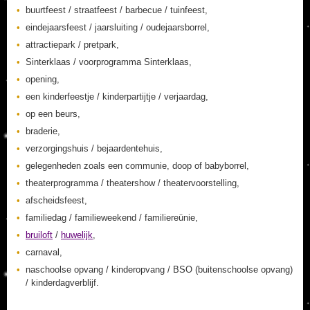
buurtfeest / straatfeest / barbecue / tuinfeest,
eindejaarsfeest / jaarsluiting / oudejaarsborrel,
attractiepark / pretpark,
Sinterklaas / voorprogramma Sinterklaas,
opening,
een kinderfeestje / kinderpartijtje / verjaardag,
op een beurs,
braderie,
verzorgingshuis / bejaardentehuis,
gelegenheden zoals een communie, doop of babyborrel,
theaterprogramma / theatershow / theatervoorstelling,
afscheidsfeest,
familiedag / familieweekend / familiereünie,
bruiloft
/
huwelijk
,
carnaval,
naschoolse opvang / kinderopvang / BSO (buitenschoolse opvang)
/ kinderdagverblijf.