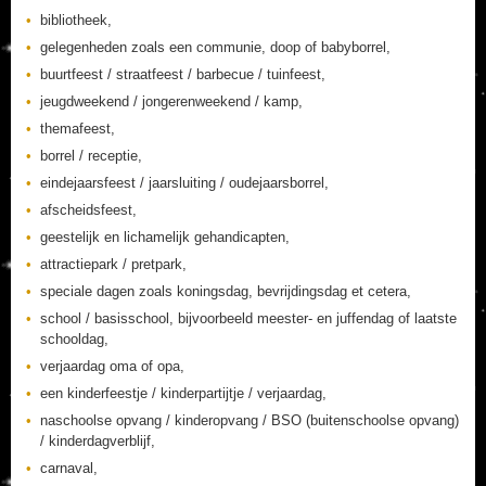
bibliotheek,
gelegenheden zoals een communie, doop of babyborrel,
buurtfeest / straatfeest / barbecue / tuinfeest,
jeugdweekend / jongerenweekend / kamp,
themafeest,
borrel / receptie,
eindejaarsfeest / jaarsluiting / oudejaarsborrel,
afscheidsfeest,
geestelijk en lichamelijk gehandicapten,
attractiepark / pretpark,
speciale dagen zoals koningsdag, bevrijdingsdag et cetera,
school / basisschool, bijvoorbeeld meester- en juffendag of laatste
schooldag,
verjaardag oma of opa,
een kinderfeestje / kinderpartijtje / verjaardag,
naschoolse opvang / kinderopvang / BSO (buitenschoolse opvang)
/ kinderdagverblijf,
carnaval,