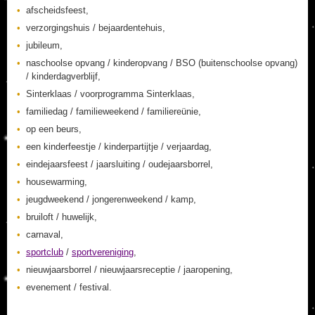
afscheidsfeest,
verzorgingshuis / bejaardentehuis,
jubileum,
naschoolse opvang / kinderopvang / BSO (buitenschoolse opvang)
/ kinderdagverblijf,
Sinterklaas / voorprogramma Sinterklaas,
familiedag / familieweekend / familiereünie,
op een beurs,
een kinderfeestje / kinderpartijtje / verjaardag,
eindejaarsfeest / jaarsluiting / oudejaarsborrel,
housewarming,
jeugdweekend / jongerenweekend / kamp,
bruiloft / huwelijk,
carnaval,
sportclub
/
sportvereniging
,
nieuwjaarsborrel / nieuwjaarsreceptie / jaaropening,
evenement / festival.