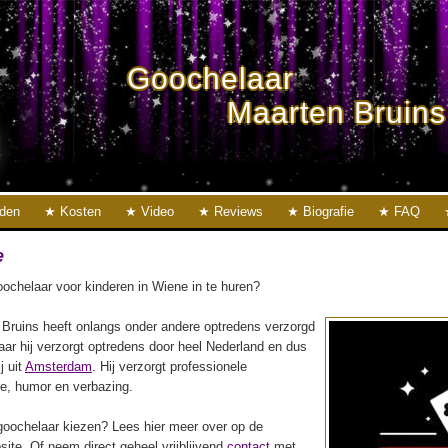
Goochelaar
Maarten Bruins
eden
Kosten
Video
Reviews
Biografie
FAQ
e
ochelaar voor kinderen in Wiene in te huren?
Bruins heeft onlangs onder andere optredens verzorgd
aar hij verzorgt optredens door heel Nederland en dus
j uit
Amsterdam
. Hij verzorgt professionele
ie, humor en verbazing.
oochelaar kiezen? Lees hier meer over op de
ite. Of neem direct geheel vrijblijvend
contact
met