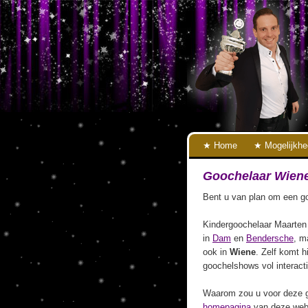
Home
Mogelijkh
Goochelaar Wien
Bent u van plan om een go
Kindergoochelaar Maarten 
in
Dam
en
Bendersche
, m
ook in
Wiene
. Zelf komt hi
goochelshows vol interact
Waarom zou u voor deze g
homepagina
van deze webs