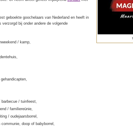
st geboekte goochelaars van Nederland en heeft in
s verzorgd bij onder andere de volgende
enweekend / kamp,
rdentehuis,
k gehandicapten,
/ barbecue / tuinfeest,
end / familiereünie,
iting / oudejaarsborrel,
 communie, doop of babyborrel,