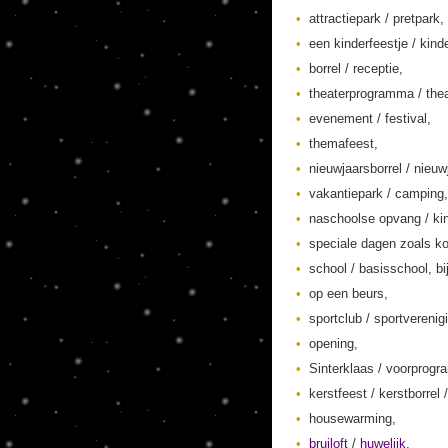
attractiepark / pretpark,
een kinderfeestje / kinde
borrel / receptie,
theaterprogramma / thea
evenement / festival,
themafeest,
nieuwjaarsborrel / nieuw
vakantiepark / camping,
naschoolse opvang / kin
speciale dagen zoals ko
school / basisschool, bi
op een beurs,
sportclub / sportverenig
opening,
Sinterklaas / voorprogr
kerstfeest / kerstborrel /
housewarming,
bruiloft
/
huwelijk
,