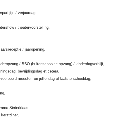
rpartijtje / verjaardag,
tershow / theatervoorstelling,
jaarsreceptie / jaaropening,
deropvang / BSO (buitenschoolse opvang) / kinderdagverblijf,
ningsdag, bevrijdingsdag et cetera,
jvoorbeeld meester- en juffendag of laatste schooldag,
ing,
amma Sinterklaas,
 kerstdiner,