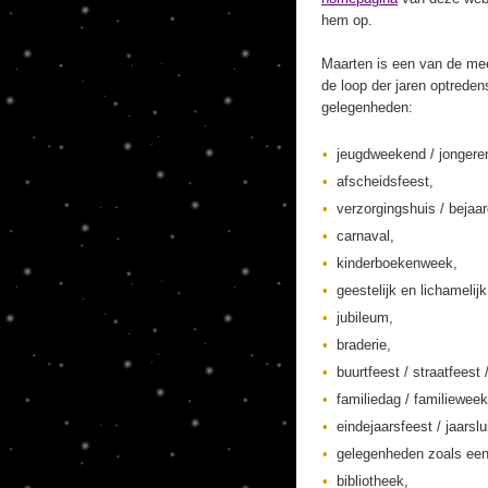
hem op.
Maarten is een van de mee
de loop der jaren optreden
gelegenheden:
jeugdweekend / jonger
afscheidsfeest,
verzorgingshuis / bejaa
carnaval,
kinderboekenweek,
geestelijk en lichamelij
jubileum,
braderie,
buurtfeest / straatfeest 
familiedag / familieweek
eindejaarsfeest / jaarslu
gelegenheden zoals een
bibliotheek,