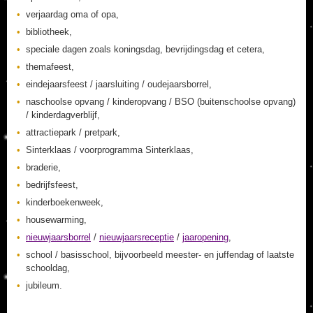
verjaardag oma of opa,
bibliotheek,
speciale dagen zoals koningsdag, bevrijdingsdag et cetera,
themafeest,
eindejaarsfeest / jaarsluiting / oudejaarsborrel,
naschoolse opvang / kinderopvang / BSO (buitenschoolse opvang)
/ kinderdagverblijf,
attractiepark / pretpark,
Sinterklaas / voorprogramma Sinterklaas,
braderie,
bedrijfsfeest,
kinderboekenweek,
housewarming,
nieuwjaarsborrel
/
nieuwjaarsreceptie
/
jaaropening
,
school / basisschool, bijvoorbeeld meester- en juffendag of laatste
schooldag,
jubileum.