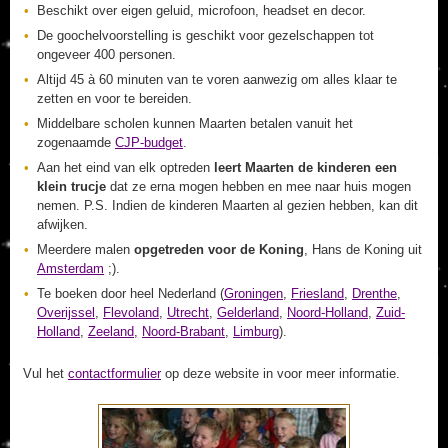
Beschikt over eigen geluid, microfoon, headset en decor.
De goochelvoorstelling is geschikt voor gezelschappen tot
ongeveer 400 personen.
Altijd 45 à 60 minuten van te voren aanwezig om alles klaar te
zetten en voor te bereiden.
Middelbare scholen kunnen Maarten betalen vanuit het
zogenaamde
CJP-budget
.
Aan het eind van elk optreden
leert Maarten de kinderen een
klein trucje
dat ze erna mogen hebben en mee naar huis mogen
nemen. P.S. Indien de kinderen Maarten al gezien hebben, kan dit
afwijken.
Meerdere malen
opgetreden voor de Koning
, Hans de Koning uit
Amsterdam
;).
Te boeken door heel Nederland (
Groningen
,
Friesland
,
Drenthe
,
Overijssel
,
Flevoland
,
Utrecht
,
Gelderland
,
Noord-Holland
,
Zuid-
Holland
,
Zeeland
,
Noord-Brabant
,
Limburg
).
Vul het
contactformulier
op deze website in voor meer informatie.