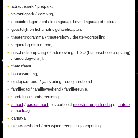
attractiepark / pretpark,
vakantiepark / camping,
speciale dagen zoals koningsdag, bevrijdingsdag et cetera,
geestelijk en lichamelijk gehandicapten,
theaterprogramma / theatershow / theatervoorstelling,
verjaardag oma of opa,
naschoolse opvang / kinderopvang / BSO (buitenschoolse opvang)
/ kinderdagverblijf,
themafeest,
housewarming,
eindejaarsfeest / jaarsluiting / oudejaarsborrel,
familiedag / familieweekend / familiereünie,
sportclub / sportvereniging,
school
/
basisschool
, bijvoorbeeld
meester- en juffendag
of
laatste
schooldag
,
carnaval,
nieuwjaarsborrel / nieuwjaarsreceptie / jaaropening.