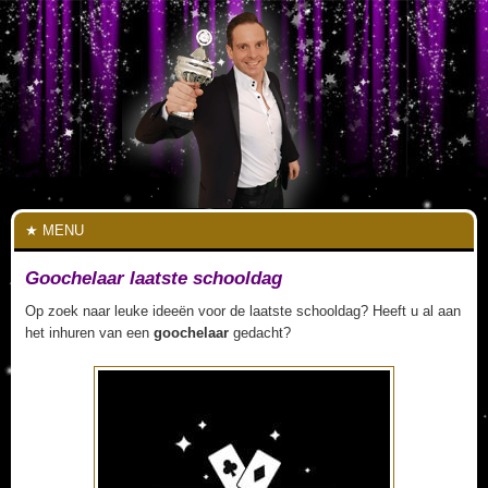
MENU
Goochelaar laatste schooldag
Op zoek naar leuke ideeën voor de laatste schooldag? Heeft u al aan
het inhuren van een
goochelaar
gedacht?