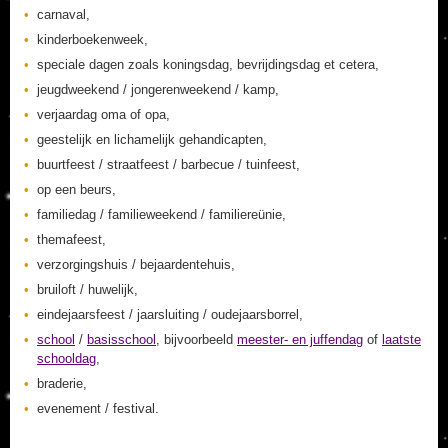
carnaval,
kinderboekenweek,
speciale dagen zoals koningsdag, bevrijdingsdag et cetera,
jeugdweekend / jongerenweekend / kamp,
verjaardag oma of opa,
geestelijk en lichamelijk gehandicapten,
buurtfeest / straatfeest / barbecue / tuinfeest,
op een beurs,
familiedag / familieweekend / familiereünie,
themafeest,
verzorgingshuis / bejaardentehuis,
bruiloft / huwelijk,
eindejaarsfeest / jaarsluiting / oudejaarsborrel,
school
/
basisschool
, bijvoorbeeld
meester- en juffendag
of
laatste
schooldag
,
braderie,
evenement / festival.