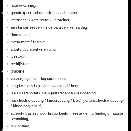
housewarming,
geestelijk en lichamelijk gehandicapten,
kerstfeest / kerstborrel / kerstdiner,
een kinderfeestje / kinderpartijtje / verjaardag,
themafeest,
evenement / festival,
sportclub / sportvereniging,
carnaval,
bedrijfsfeest,
braderie,
verzorgingshuis / bejaardentehuis,
jeugdweekend / jongerenweekend / kamp,
nieuwjaarsborrel / nieuwjaarsreceptie / jaaropening,
naschoolse opvang / kinderopvang / BSO (buitenschoolse opvang)
/ kinderdagverblijf,
school / basisschool, bijvoorbeeld meester- en juffendag of laatste
schooldag,
bibliotheek,