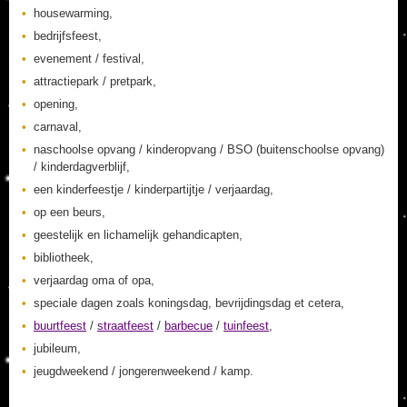
housewarming,
bedrijfsfeest,
evenement / festival,
attractiepark / pretpark,
opening,
carnaval,
naschoolse opvang / kinderopvang / BSO (buitenschoolse opvang)
/ kinderdagverblijf,
een kinderfeestje / kinderpartijtje / verjaardag,
op een beurs,
geestelijk en lichamelijk gehandicapten,
bibliotheek,
verjaardag oma of opa,
speciale dagen zoals koningsdag, bevrijdingsdag et cetera,
buurtfeest
/
straatfeest
/
barbecue
/
tuinfeest
,
jubileum,
jeugdweekend / jongerenweekend / kamp.