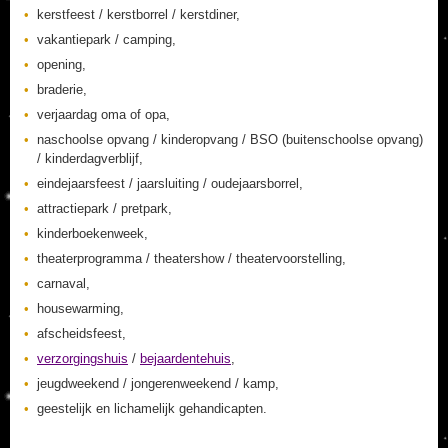
kerstfeest / kerstborrel / kerstdiner,
vakantiepark / camping,
opening,
braderie,
verjaardag oma of opa,
naschoolse opvang / kinderopvang / BSO (buitenschoolse opvang)
/ kinderdagverblijf,
eindejaarsfeest / jaarsluiting / oudejaarsborrel,
attractiepark / pretpark,
kinderboekenweek,
theaterprogramma / theatershow / theatervoorstelling,
carnaval,
housewarming,
afscheidsfeest,
verzorgingshuis
/
bejaardentehuis
,
jeugdweekend / jongerenweekend / kamp,
geestelijk en lichamelijk gehandicapten.