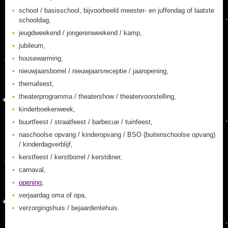
school / basisschool, bijvoorbeeld meester- en juffendag of laatste
schooldag,
jeugdweekend / jongerenweekend / kamp,
jubileum,
housewarming,
nieuwjaarsborrel / nieuwjaarsreceptie / jaaropening,
themafeest,
theaterprogramma / theatershow / theatervoorstelling,
kinderboekenweek,
buurtfeest / straatfeest / barbecue / tuinfeest,
naschoolse opvang / kinderopvang / BSO (buitenschoolse opvang)
/ kinderdagverblijf,
kerstfeest / kerstborrel / kerstdiner,
carnaval,
opening
,
verjaardag oma of opa,
verzorgingshuis / bejaardentehuis.