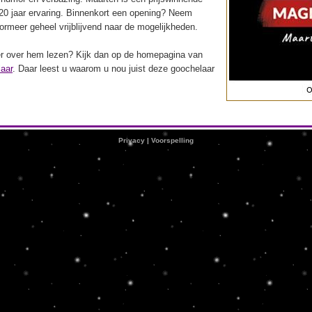
20 jaar ervaring. Binnenkort een opening? Neem
rmeer geheel vrijblijvend naar de mogelijkheden.
eer over hem lezen? Kijk dan op de homepagina van
aar
. Daar leest u waarom u nou juist deze goochelaar
.
Privacy
|
Voorspelling