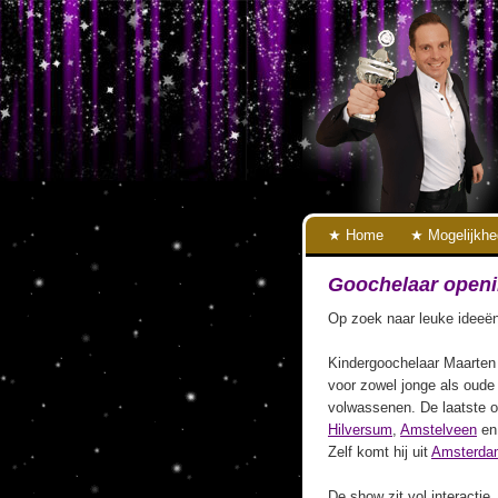
Home
Mogelijkh
Goochelaar open
Op zoek naar leuke ideeën
Kindergoochelaar Maarten 
voor zowel jonge als oude
volwassenen. De laatste o
Hilversum
,
Amstelveen
e
Zelf komt hij uit
Amsterda
De show zit vol interactie