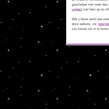
goochelaar met meer dan 
contact
met hem op en info
Wilt u liever eerst wat m
deze website, zie:
goochel
zou kiezen om in te huren