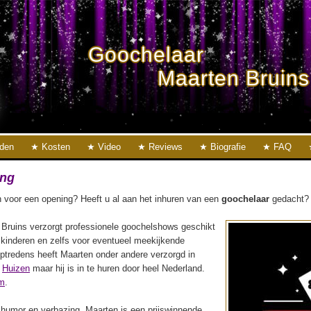
Goochelaar
Maarten Bruins
eden
Kosten
Video
Reviews
Biografie
FAQ
ing
 voor een opening? Heeft u al aan het inhuren van een
goochelaar
gedacht?
Bruins verzorgt professionele goochelshows geschikt
 kinderen en zelfs voor eventueel meekijkende
ptredens heeft Maarten onder andere verzorgd in
n
Huizen
maar hij is in te huren door heel Nederland.
m
.
, humor en verbazing. Maarten is een prijswinnende