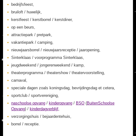
bedrijfsfeest,
bruiloft / huwelijk,
kerstfeest / kerstborrel / kerstdiner,
op een beurs,
attractiepark / pretpark,
vakantiepark / camping,
nieuwjaarsborrel / nieuwjaarsreceptie / jaaropening,
Sinterklaas / voorprogramma Sinterklaas,
jeugdweekend / jongerenweekend / kamp,
theaterprogramma / theatershow / theatervoorstelling,
carnaval,
speciale dagen zoals koningsdag, bevrijdingsdag et cetera,
sportclub / sportvereniging,
naschoolse opvang
/
kinderopvang
/
BSO
(
BuitenSchoolse
Opvang
) /
kinderdagverblijf
,
verzorgingshuis / bejaardentehuis,
borrel / receptie.