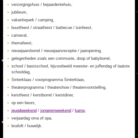
verzorgingshuis / bejaardentehuis,
jubileum,
vakantiepark / camping,
buurtfeest / straatfeest / barbecue / tuinfeest,
carnaval,
themafeest,
nieuwjaarsborrel / nieuwjaarsreceptie / jaaropening,
gelegenheden zoals een communie, doop of babyborrel,
school / basisschool, bijvoorbeeld meester- en juffendag of laatste
schooldag,
Sinterklaas / voorprogramma Sinterklaas,
theaterprogramma / theatershow / theatervoorstelling,
kerstfeest / kerstborrel / kerstdiner,
op een beurs,
jeugdweekend
/
jongerenweekend
/
kamp
,
verjaardag oma of opa,
bruiloft / huwelijk.