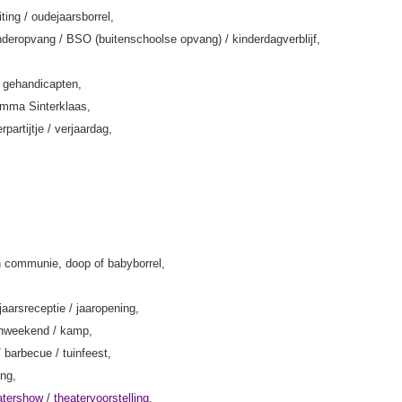
iting / oudejaarsborrel,
deropvang / BSO (buitenschoolse opvang) / kinderdagverblijf,
k gehandicapten,
amma Sinterklaas,
rpartijtje / verjaardag,
 communie, doop of babyborrel,
jaarsreceptie / jaaropening,
enweekend / kamp,
/ barbecue / tuinfeest,
ing,
atershow
/
theatervoorstelling
,