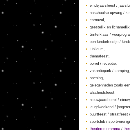
eindejaarsfeest / jaarslu
naschoolse opvang / kin
carnaval,
geestelijk en lichamelij
Sinterklaas / voorprogr
een kinderfeestje / kinde
jubileum,
themafeest,
borrel / receptie,
vakantiepark / camping,
opening,
gelegenheden zoals een
afscheidsfeest,
nieuwjaarsborrel / nieuw
jeugdweekend / jonger
buurtfeest / straatfeest 
sportclub / sportverenig
theaterprogramma
/
the