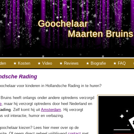
Goochelaar
Maarten Bruins
eden
Kosten
Video
Reviews
Biografie
FAQ
ndsche Rading
ochelaar voor kinderen in Hollandsche Rading in te huren?
Bruins heeft onlangs onder andere optredens verzorgd
e
, maar hij verzorgt optredens door heel Nederland en
Rading
. Zelf komt hij uit
Amsterdam
. Hij verzorgt
s vol interactie, humor en verbazing.
oochelaar kiezen? Lees hier meer over op de
ite. Of neem direct geheel vrijblijvend
contact
met