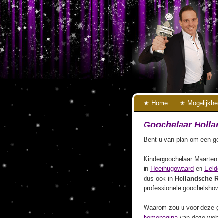
Home
Mogelijkh
Goochelaar Holla
Bent u van plan om een go
Kindergoochelaar Maarten 
in
Heerhugowaard
en
Eeld
dus ook in
Hollandsche 
professionele goochelshow
Waarom zou u voor deze g
homepagina
van deze webs