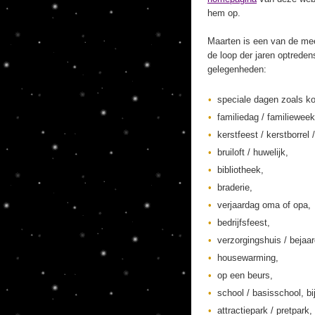
hem op.
Maarten is een van de mee
de loop der jaren optreden
gelegenheden:
speciale dagen zoals ko
familiedag / familieweek
kerstfeest / kerstborrel /
bruiloft / huwelijk,
bibliotheek,
braderie,
verjaardag oma of opa,
bedrijfsfeest,
verzorgingshuis / bejaa
housewarming,
op een beurs,
school / basisschool, bi
attractiepark / pretpark,