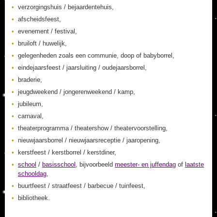
verzorgingshuis / bejaardentehuis,
afscheidsfeest,
evenement / festival,
bruiloft / huwelijk,
gelegenheden zoals een communie, doop of babyborrel,
eindejaarsfeest / jaarsluiting / oudejaarsborrel,
braderie,
jeugdweekend / jongerenweekend / kamp,
jubileum,
carnaval,
theaterprogramma / theatershow / theatervoorstelling,
nieuwjaarsborrel / nieuwjaarsreceptie / jaaropening,
kerstfeest / kerstborrel / kerstdiner,
school
/
basisschool
, bijvoorbeeld
meester- en juffendag
of
laatste
schooldag
,
buurtfeest / straatfeest / barbecue / tuinfeest,
bibliotheek.