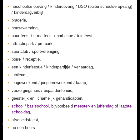
naschoolse opvang / kinderopvang / BSO (buitenschoolse opvang)
/ kinderdagverblijf,
braderie,
housewarming,
buurtfeest / straatfeest / barbecue / tuinfeest,
attractiepark / pretpark,
sportclub / sportvereniging,
borrel / receptie,
een kinderfeestje / kinderpartijtje / verjaardag,
jubileum,
jeugdweekend / jongerenweekend / kamp,
verzorgingshuis / bejaardentehuis,
geestelijk en lichamelijk gehandicapten,
school
/
basisschool
, bijvoorbeeld
meester- en juffendag
of
laatste
schooldag
,
afscheidsfeest,
op een beurs.