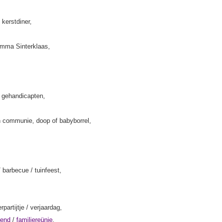
 kerstdiner,
amma Sinterklaas,
k gehandicapten,
 communie, doop of babyborrel,
/ barbecue / tuinfeest,
rpartijtje / verjaardag,
kend
/
familiereünie
,