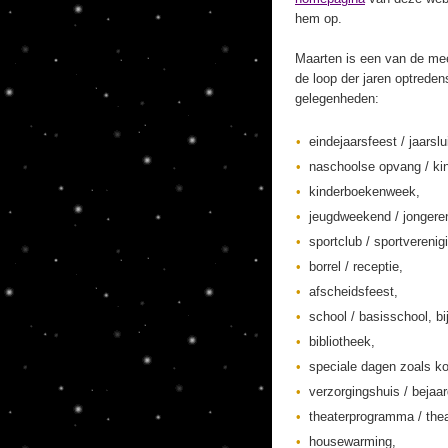
hem op.
Maarten is een van de mee
de loop der jaren optreden
gelegenheden:
eindejaarsfeest / jaarslu
naschoolse opvang / kin
kinderboekenweek,
jeugdweekend / jonger
sportclub / sportverenig
borrel / receptie,
afscheidsfeest,
school / basisschool, bi
bibliotheek,
speciale dagen zoals ko
verzorgingshuis / bejaa
theaterprogramma / thea
housewarming,