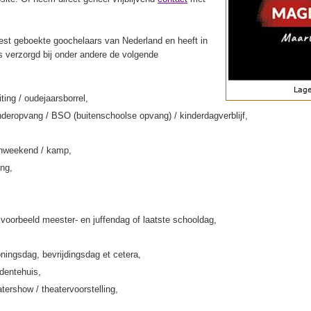
st geboekte goochelaars van Nederland en heeft in
s verzorgd bij onder andere de volgende
iting / oudejaarsborrel,
deropvang / BSO (buitenschoolse opvang) / kinderdagverblijf,
enweekend / kamp,
ing,
jvoorbeeld meester- en juffendag of laatste schooldag,
ningsdag, bevrijdingsdag et cetera,
rdentehuis,
tershow / theatervoorstelling,