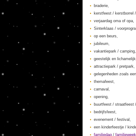
braderie,
kerstfeest / kerstborrel /
verjaardag oma of opa,
Sinterklaas / voorprogr
op een beurs,
jubileum,
vakantiepark / camping,
geestelijk en lichamelij
attractiepark / pretpark,
gelegenheden zoals een
themafeest,
carnaval,
opening,
buurtfeest / straatfeest 
bedrijfsfeest,
evenement / festival,
een kinderfeestje / kinde
familiedag
/
familiewee