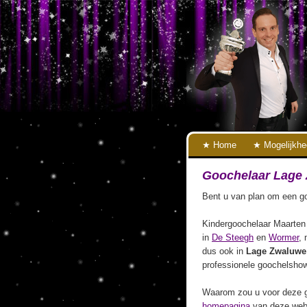
Home
Mogelijkh
Goochelaar Lage
Bent u van plan om een go
Kindergoochelaar Maarten 
in
De Steegh
en
Wormer
, 
dus ook in
Lage Zwaluwe
professionele goochelshow
Waarom zou u voor deze g
homepagina
van deze webs