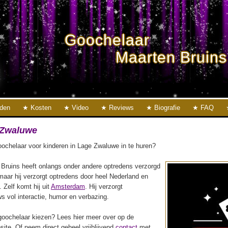
Goochelaar
Maarten Bruins
eden
Kosten
Video
Reviews
Biografie
FAQ
 Zwaluwe
ochelaar voor kinderen in Lage Zwaluwe in te huren?
Bruins heeft onlangs onder andere optredens verzorgd
maar hij verzorgt optredens door heel Nederland en
. Zelf komt hij uit
Amsterdam
. Hij verzorgt
s vol interactie, humor en verbazing.
oochelaar kiezen? Lees hier meer over op de
ite. Of neem direct geheel vrijblijvend
contact
met