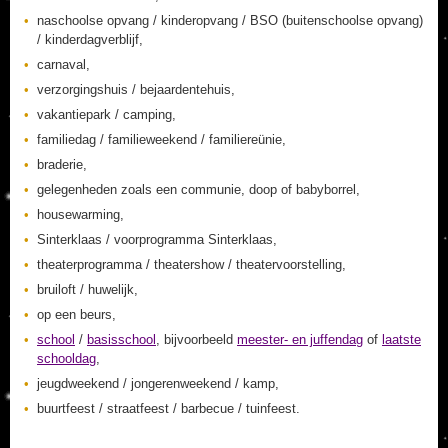
naschoolse opvang / kinderopvang / BSO (buitenschoolse opvang)
/ kinderdagverblijf,
carnaval,
verzorgingshuis / bejaardentehuis,
vakantiepark / camping,
familiedag / familieweekend / familiereünie,
braderie,
gelegenheden zoals een communie, doop of babyborrel,
housewarming,
Sinterklaas / voorprogramma Sinterklaas,
theaterprogramma / theatershow / theatervoorstelling,
bruiloft / huwelijk,
op een beurs,
school
/
basisschool
, bijvoorbeeld
meester- en juffendag
of
laatste
schooldag
,
jeugdweekend / jongerenweekend / kamp,
buurtfeest / straatfeest / barbecue / tuinfeest.