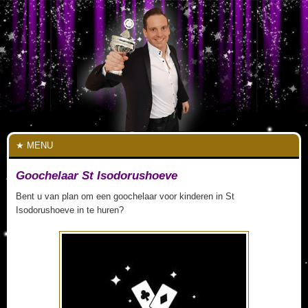
MENU
Goochelaar St Isodorushoeve
Bent u van plan om een goochelaar voor kinderen in St
Isodorushoeve in te huren?